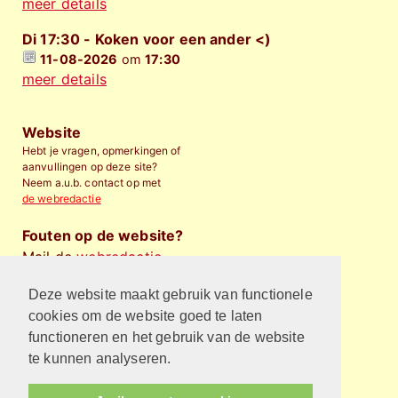
meer details
Di 17:30 - Koken voor een ander <)
11-08-2026
om
17:30
meer details
Website
Hebt je vragen, opmerkingen of
aanvullingen op deze site?
Neem a.u.b. contact op met
de webredactie
Fouten op de website?
Mail de
webredactie
.
Deze website maakt gebruik van functionele
Financieel bijdragen
Wilt u de Protestantse
cookies om de website goed te laten
Gemeente Almelo
financieel
functioneren en het gebruik van de website
steunen
?
te kunnen analyseren.
Privacyverklaring