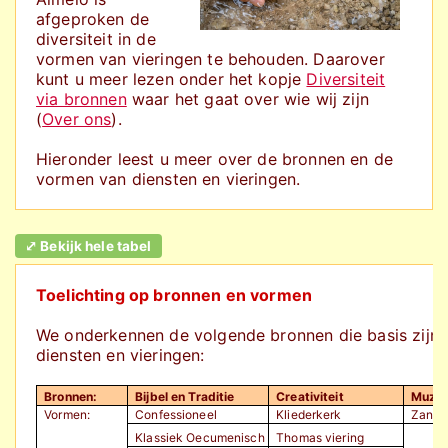
afgeproken de
diversiteit in de
vormen van vieringen te behouden. Daarover
kunt u meer lezen onder het kopje
Diversiteit
via bronnen
waar het gaat over wie wij zijn
(
Over ons
).
Hieronder leest u meer over de bronnen en de
vormen van diensten en vieringen.
⤢ Bekijk hele tabel
Toelichting op bronnen en vormen
We onderkennen de volgende bronnen die basis zijn vo
diensten en vieringen:
Bronnen:
Bijbel en Traditie
Creativiteit
Muzie
Vormen:
Confessioneel
Kliederkerk
Zangdi
Klassiek Oecumenisch
Thomas viering