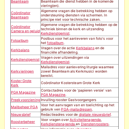
Beamteam
Beamteam die dienst hebben in de komende
viering(en).
Algemene vragen die betrekking hebben op
Coördinator
ondersteuning diensten via schermen. In
Beamteam
principe niet voor technische zaken.
Algemene vragen die betrekking hebben op de
Coördinator
techniek binnen de kerk en uitzending
Camera en geluid
Kerkdienstgemist
.
Postbus voor het aanleveren van foto's voor
Fotoalbum
het
fotoalbum
.
Vragen over de actie
Kerkbalans
en de
Kerkbalans
financiële afhandeling.
Vragen over uitzendingen via
Kerkdienstgemist
Kerkdienstgemist
.
Mailadres voor aanlevering liturgie waarmee
Kerkvieringen
zowel Beamteam als Kerkmusici worden
bereikt.
Koster Grote
Coördinator Kostersteam Grote Kerk
Kerk
Contactadres voor de 'papieren versie' van
PGA Magazine
PGA Magazine
.
Preekvoorziening
Invulling rooster Gastvoorgangers
Voor het aanvragen van en toelichting op het
Mailbeheer PGA
gebruik ven
PGA-mailadressen
.
Nieuwsbrief
Redactieadres voor de
digitale nieuwsbrief
.
Voor vragen over
Activiteitenagenda
,
Roosterbeheer
Kerkdienstenagenda
en
Dienstenroosters
.