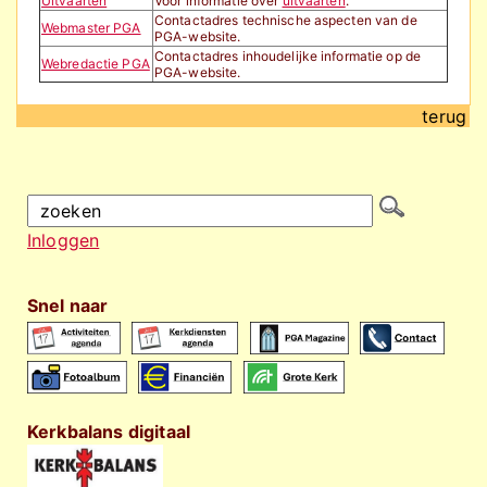
Uitvaarten
Voor informatie over
uitvaarten
.
Contactadres technische aspecten van de
Webmaster PGA
PGA-website.
Contactadres inhoudelijke informatie op de
Webredactie PGA
PGA-website.
terug
Inloggen
Snel naar
Kerkbalans digitaal