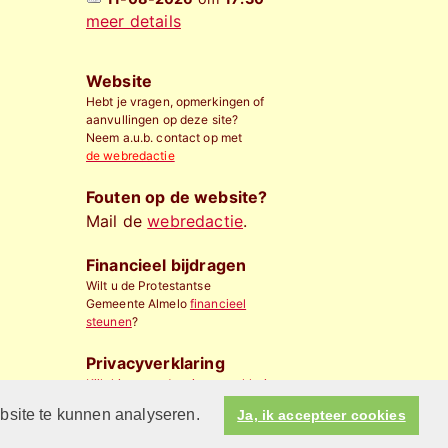
meer details
Website
Hebt je vragen, opmerkingen of
aanvullingen op deze site?
Neem a.u.b. contact op met
de webredactie
Fouten op de website?
Mail de
webredactie
.
Financieel bijdragen
Wilt u de Protestantse
Gemeente Almelo
financieel
steunen
?
Privacyverklaring
Kijk hier voor de privacyverklaring
ebsite te kunnen analyseren.
Ja, ik accepteer cookies