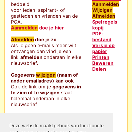
bedoeld
Aanmelden
voor leden, aspirant- of
Wijzigen
gastleden en vrienden van de
Afmelden
PGA.
Spelregels
Aanmelden
doe je hier
kopij
PDF-
Afmelden
doe je zo
bestand
Als je geen e-mails meer wilt
Versie op
ontvangen dan vind je een
papier
link
afmelden
onderaan in elke
Printen
nieuwsbrief.
Bewaren
Delen
Gegevens
wijzigen
(naam of
ander emailadres) kan ook
Ook de link om je
gegevens in
te zien of te wijzigen
staat
helemaal onderaan in elke
nieuwsbrief
TIP:
Voeg
nieuwsbrief@pga-
almelo.nl
toe aan je adresboek,
Deze website maakt gebruik van functionele
dat voorkomt dat de