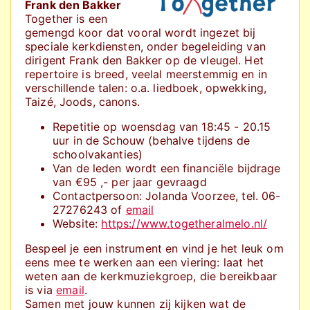
Frank den Bakker
Together is een
gemengd koor dat vooral wordt ingezet bij
speciale kerkdiensten, onder begeleiding van
dirigent Frank den Bakker op de vleugel. Het
repertoire is breed, veelal meerstemmig en in
verschillende talen: o.a. liedboek, opwekking,
Taizé, Joods, canons.
Repetitie op woensdag van 18:45 - 20.15
uur in de Schouw (behalve tijdens de
schoolvakanties)
Van de leden wordt een financiële bijdrage
van €95 ,- per jaar gevraagd
Contactpersoon: Jolanda Voorzee, tel. 06-
27276243 of
email
Website:
https://www.togetheralmelo.nl/
Bespeel je een instrument en vind je het leuk om
eens mee te werken aan een viering: laat het
weten aan de kerkmuziekgroep, die bereikbaar
is via
email
.
Samen met jouw kunnen zij kijken wat de