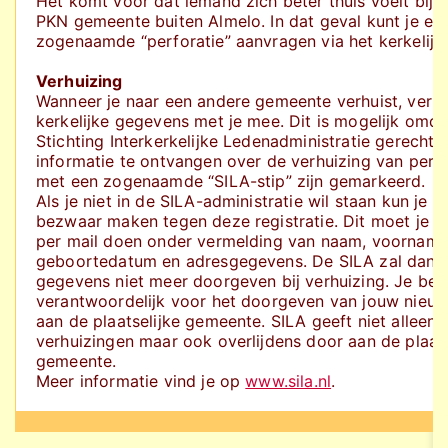
Het komt voor dat iemand zich beter thuis voelt bij 
PKN gemeente buiten Almelo. In dat geval kunt je ee
zogenaamde “perforatie” aanvragen via het kerkelijk
Verhuizing
Wanneer je naar een andere gemeente verhuist, verh
kerkelijke gegevens met je mee. Dit is mogelijk omda
Stichting Interkerkelijke Ledenadministratie gerechti
informatie te ontvangen over de verhuizing van pers
met een zogenaamde “SILA-stip” zijn gemarkeerd.
Als je niet in de SILA-administratie wil staan kun je b
bezwaar maken tegen deze registratie. Dit moet je sch
per mail doen onder vermelding van naam, voorname
geboortedatum en adresgegevens. De SILA zal dan 
gegevens niet meer doorgeven bij verhuizing. Je ben
verantwoordelijk voor het doorgeven van jouw nieu
aan de plaatselijke gemeente. SILA geeft niet alleen 
verhuizingen maar ook overlijdens door aan de plaats
gemeente.
Meer informatie vind je op
www.sila.nl
.