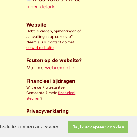
meer details
Website
Hebt je vragen, opmerkingen of
aanvullingen op deze site?
Neem a.u.b. contact op met
de webredactie
Fouten op de website?
Mail de
webredactie
.
Financieel bijdragen
Wilt u de Protestantse
Gemeente Almelo
financieel
steunen
?
Privacyverklaring
Kijk hier voor de privacyverklaring
ebsite te kunnen analyseren.
Ja, ik accepteer cookies