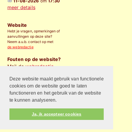
11-08-2026
om
17:30
meer details
Website
Hebt je vragen, opmerkingen of
aanvullingen op deze site?
Neem a.u.b. contact op met
de webredactie
Fouten op de website?
Mail de
webredactie
.
Deze website maakt gebruik van functionele
Financieel bijdragen
Wilt u de Protestantse
cookies om de website goed te laten
Gemeente Almelo
financieel
functioneren en het gebruik van de website
steunen
?
te kunnen analyseren.
Privacyverklaring
Ja, ik accepteer cookies
Kijk hier voor de privacyverklaring