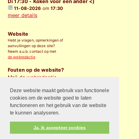
Di 17:30 - Koken voor een ander <)
11-08-2026
om
17:30
meer details
Website
Hebt je vragen, opmerkingen of
aanvullingen op deze site?
Neem a.u.b. contact op met
de webredactie
Fouten op de website?
Mail de
webredactie
.
Deze website maakt gebruik van functionele
Financieel bijdragen
Wilt u de Protestantse
cookies om de website goed te laten
Gemeente Almelo
financieel
functioneren en het gebruik van de website
steunen
?
te kunnen analyseren.
Privacyverklaring
Ja, ik accepteer cookies
Kijk hier voor de privacyverklaring