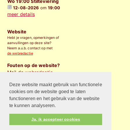
Wo 19:00 Stilteviering
12-08-2026
om
19:00
meer details
Website
Hebt je vragen, opmerkingen of
aanvullingen op deze site?
Neem a.u.b. contact op met
de webredactie
Fouten op de website?
Mail de
webredactie
.
Deze website maakt gebruik van functionele
Financieel bijdragen
Wilt u de Protestantse
cookies om de website goed te laten
Gemeente Almelo
financieel
functioneren en het gebruik van de website
steunen
?
te kunnen analyseren.
Privacyverklaring
Ja, ik accepteer cookies
Kijk hier voor de privacyverklaring