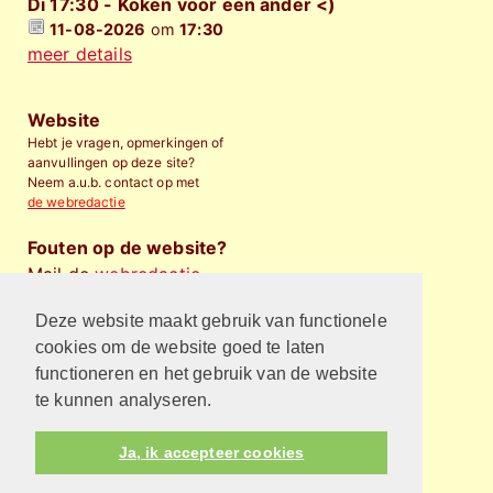
Di 17:30 - Koken voor een ander <)
11-08-2026
om
17:30
meer details
Website
Hebt je vragen, opmerkingen of
aanvullingen op deze site?
Neem a.u.b. contact op met
de webredactie
Fouten op de website?
Mail de
webredactie
.
Deze website maakt gebruik van functionele
Financieel bijdragen
Wilt u de Protestantse
cookies om de website goed te laten
Gemeente Almelo
financieel
functioneren en het gebruik van de website
steunen
?
te kunnen analyseren.
Privacyverklaring
Ja, ik accepteer cookies
Kijk hier voor de privacyverklaring