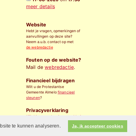
meer details
Website
Hebt je vragen, opmerkingen of
aanvullingen op deze site?
Neem a.u.b. contact op met
de webredactie
Fouten op de website?
Mail de
webredactie
.
Financieel bijdragen
Wilt u de Protestantse
Gemeente Almelo
financieel
steunen
?
Privacyverklaring
Kijk hier voor de privacyverklaring
ebsite te kunnen analyseren.
Ja, ik accepteer cookies