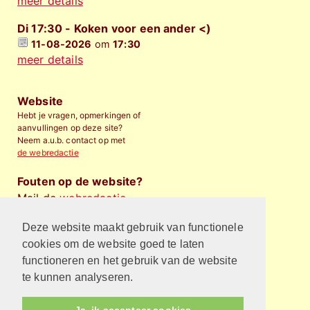
meer details
Di 17:30 - Koken voor een ander <)
11-08-2026
om
17:30
meer details
Website
Hebt je vragen, opmerkingen of
aanvullingen op deze site?
Neem a.u.b. contact op met
de webredactie
Fouten op de website?
Mail de
webredactie
.
Deze website maakt gebruik van functionele
Financieel bijdragen
Wilt u de Protestantse
cookies om de website goed te laten
Gemeente Almelo
financieel
functioneren en het gebruik van de website
steunen
?
te kunnen analyseren.
Privacyverklaring