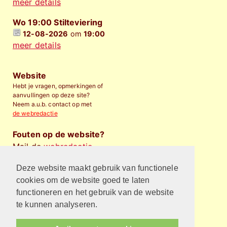
meer details
Wo 19:00 Stilteviering
12-08-2026
om
19:00
meer details
Website
Hebt je vragen, opmerkingen of
aanvullingen op deze site?
Neem a.u.b. contact op met
de webredactie
Fouten op de website?
Mail de
webredactie
.
Deze website maakt gebruik van functionele
Financieel bijdragen
Wilt u de Protestantse
cookies om de website goed te laten
Gemeente Almelo
financieel
functioneren en het gebruik van de website
steunen
?
te kunnen analyseren.
Privacyverklaring