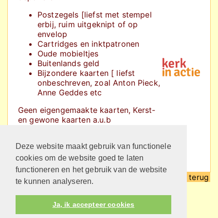
Postzegels [liefst met stempel
erbij, ruim uitgeknipt of op
envelop
Cartridges en inktpatronen
Oude mobieltjes
Buitenlands geld
Bijzondere kaarten [ liefst
onbeschreven, zoal Anton Pieck,
Anne Geddes etc
Geen eigengemaakte kaarten, Kerst-
en gewone kaarten a.u.b
Dank u, namens de ZWO, Jenny
Deze website maakt gebruik van functionele
Hazenberg
cookies om de website goed te laten
functioneren en het gebruik van de website
terug
te kunnen analyseren.
Ja, ik accepteer cookies